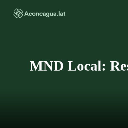
Saltar
al
contenido
MND Local: Res