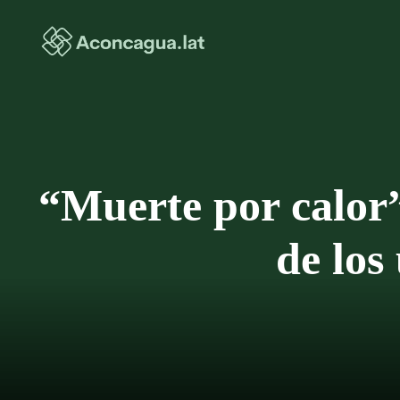
Saltar
al
contenido
“Muerte por calor”
de los