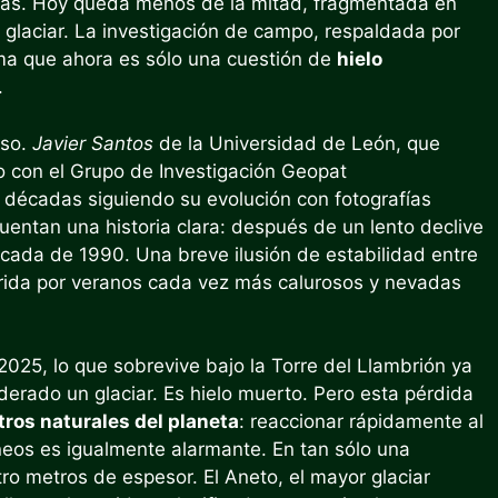
reas. Hoy queda menos de la mitad, fragmentada en
glaciar. La investigación de campo, respaldada por
irma que ahora es sólo una cuestión de
hielo
.
nso.
Javier Santos
de la Universidad de León, que
o con el Grupo de Investigación Geopat
os décadas siguiendo su evolución con fotografías
uentan una historia clara: después de un lento declive
 década de 1990. Una breve ilusión de estabilidad entre
rida por veranos cada vez más calurosos y nevadas
025, lo que sobrevive bajo la Torre del Llambrión ya
iderado un glaciar. Es hielo muerto. Pero esta pérdida
ros naturales del planeta
: reaccionar rápidamente al
rineos es igualmente alarmante. En tan sólo una
ro metros de espesor. El Aneto, el mayor glaciar