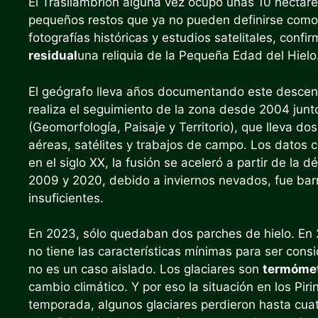
El Trasllambrión alguna vez ocupó unas 10 hectá
pequeños restos que ya no pueden definirse como 
fotografías históricas y estudios satelitales, conf
residual
una reliquia de la Pequeña Edad del Hielo
El geógrafo lleva años documentando este desce
realiza el seguimiento de la zona desde 2004 junt
(Geomorfología, Paisaje y Territorio), que lleva d
aéreas, satélites y trabajos de campo. Los datos c
en el siglo XX, la fusión se aceleró a partir de la
2009 y 2020, debido a inviernos nevados, fue bar
insuficientes.
En 2023, sólo quedaban dos parches de hielo. En 2
no tiene las características mínimas para ser cons
no es un caso aislado. Los glaciares son
termómet
cambio climático. Y por eso la situación en los Pi
temporada, algunos glaciares perdieron hasta cuat