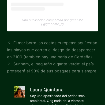
Una publicación compartida por greenMe
(@greenme_it)
El mar borra las costas europeas: aquí están
las playas que corren el riesgo de desaparecer
en 2100 (también hay una perla de Cerdeña)
Surinam, el pequeño gigante verde: el país
protegerá el 90% de sus bosques para siempre
Laura Quintana
Soy una apasionada del periodismo
ambiental. Originaria de la vibrante