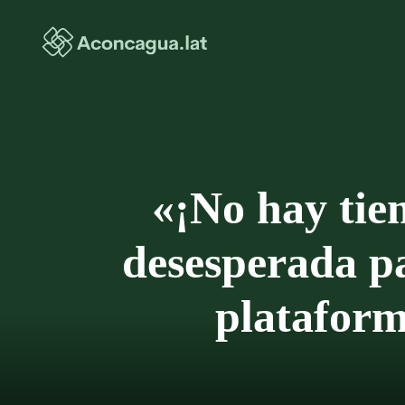
Saltar
al
contenido
«¡No hay tie
desesperada p
plataform