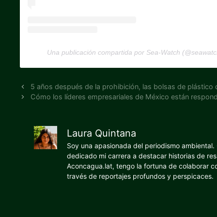
Una publicación compartida por Sea-Watch (@seawatch
5 años después de la prohibición, las bolsas de plástic
Cómo los líderes empresariales de México están respond
Laura Quintana
Soy una apasionada del periodismo ambiental. O
dedicado mi carrera a destacar historias de res
Aconcagua.lat, tengo la fortuna de colaborar 
través de reportajes profundos y perspicaces.