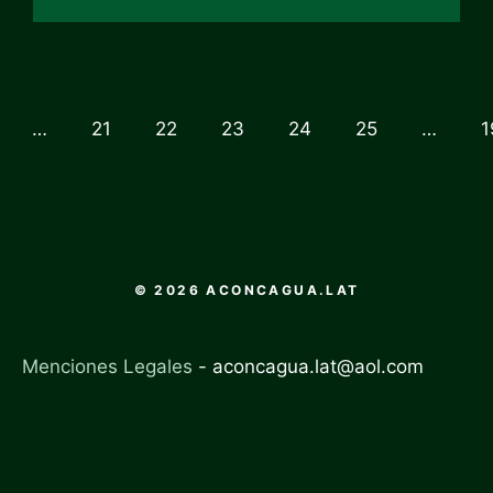
…
21
22
23
24
25
…
1
© 2026 ACONCAGUA.LAT
Menciones Legales
-
aconcagua.lat@aol.com