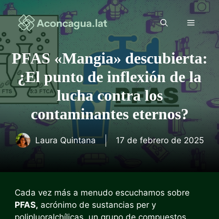
Saltar
al
Menú
contenido
PFAS «Mangia» descubierta:
¿El punto de inflexión de la
lucha contra los
contaminantes eternos?
Laura Quintana
17 de febrero de 2025
Cada vez más a menudo escuchamos sobre
PFAS,
acrónimo de sustancias per y
polipluoralchílicas, un grupo de compuestos