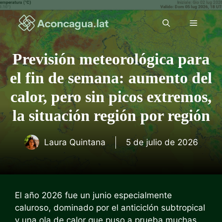
Saltar
al
Menú
contenido
Previsión meteorológica para
el fin de semana: aumento del
calor, pero sin picos extremos,
la situación región por región
Laura Quintana
5 de julio de 2026
El año 2026 fue un junio especialmente
caluroso, dominado por el anticiclón subtropical
y una ola de calor que puso a prueba muchas