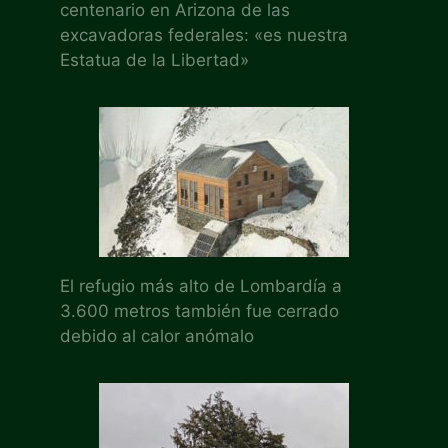
centenario en Arizona de las
excavadoras federales: «es nuestra
Estatua de la Libertad»
El refugio más alto de Lombardía a
3.600 metros también fue cerrado
debido al calor anómalo