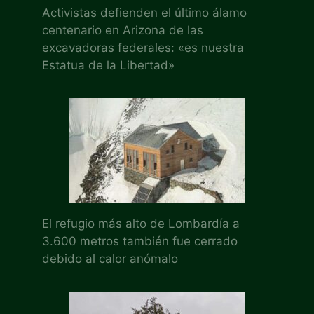
Activistas defienden el último álamo
centenario en Arizona de las
excavadoras federales: «es nuestra
Estatua de la Libertad»
El refugio más alto de Lombardía a
3.600 metros también fue cerrado
debido al calor anómalo