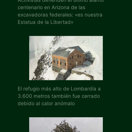
centenario en Arizona de las
excavadoras federales: «es nuestra
Estatua de la Libertad»
El refugio más alto de Lombardía a
3.600 metros también fue cerrado
debido al calor anómalo