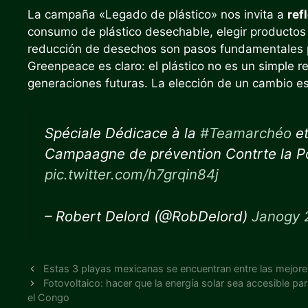
La campaña «Legado de plástico» nos invita a
ref
consumo de plástico desechable, elegir productos 
reducción de desechos son pasos fundamentales pa
Greenpeace es claro: el plástico no es un simple r
generaciones futuras. La elección de un cambio e
Spéciale Dédicace à la
#Teamarchéo
et
Campaagne de prévention Contrte la Po
pic.twitter.com/h7grqin84j
– Robert Delord (@RobDelord)
Janogy 
Estas 3 playas mexicanas se encuentran entre las mejor
Fotovoltaico: hacer que la energía solar sea accesible p
el Congo