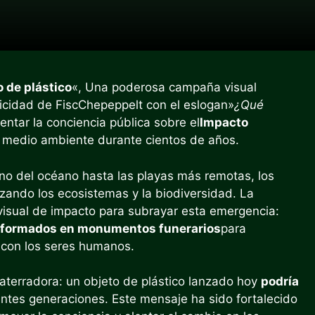
 de plástico
«, Una poderosa campaña visual
icidad de FiscChepeppelt con el eslogan»
¿Qué
mentar la conciencia pública sobre el
Impacto
el medio ambiente durante cientos de años.
no del océano hasta las playas más remotas, los
ando los ecosistemas y la biodiversidad. La
isual de impacto para subrayar esta emergencia:
nsformados en monumentos funerarios
para
n con los seres humanos.
aterradora: un objeto de plástico lanzado hoy
podría
rentes generaciones. Este mensaje ha sido fortalecido