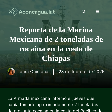
Saltar
al
Menú
contenido
Reporta de la Marina
Mexicana de 2 toneladas de
cocaína en la costa de
Chiapas
Laura Quintana
23 de febrero de 2025
La Armada mexicana informó el jueves que
había tomado aproximadamente 2 toneladas
de presunta cocaína en la costa del Pacífico del