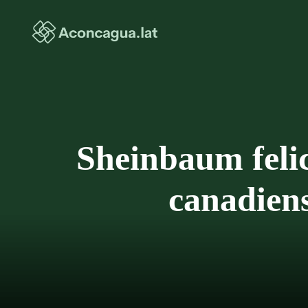
Saltar
al
contenido
Sheinbaum felic
canadiens