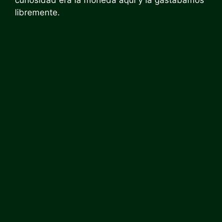
curiosidad era la moneda aquí y la gastábamos
libremente.