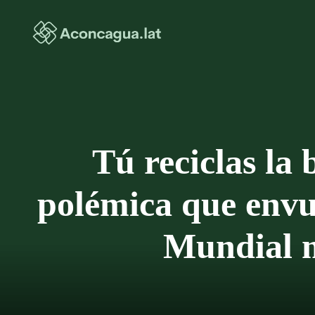
Saltar
al
contenido
Tú reciclas la 
polémica que envue
Mundial m