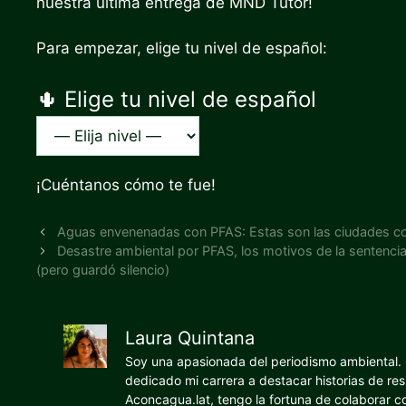
nuestra última entrega de MND Tutor!
Para empezar, elige tu nivel de español:
🌵 Elige tu nivel de español
¡Cuéntanos cómo te fue!
Aguas envenenadas con PFAS: Estas son las ciudades co
Desastre ambiental por PFAS, los motivos de la sentenci
(pero guardó silencio)
Laura Quintana
Soy una apasionada del periodismo ambiental. O
dedicado mi carrera a destacar historias de res
Aconcagua.lat, tengo la fortuna de colaborar 