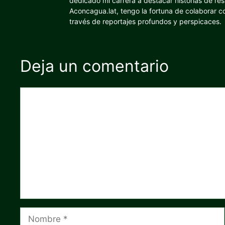
dedicado mi carrera a destacar historias de res
Aconcagua.lat, tengo la fortuna de colaborar 
través de reportajes profundos y perspicaces.
Deja un comentario
Comentario
Nombre