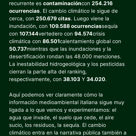
recurrente es
contaminación
con
254.216
ocurrencias
. El cambio climático le sigue de
cerca, con
250.679 citas
. Luego viene la
inundación, con
109.588 ocurrencias
sequía
con
107.144
vertedero con
94.574
crisis
climática con
86.501
calentamiento global con
50.737
mientras que las inundaciones y la
desertificación rondan las 48.000 menciones.
La inestabilidad hidrogeológica y los pesticidas
cierran la parte alta del ranking,
respectivamente, con
38.103
Y
34.020
.
Aquí podemos ver claramente cómo la
información medioambiental italiana sigue muy
ligada a lo que vemos y experimentamos: el
agua que invade, el suelo que cede, el aire
sucio, los residuos, la sequía. El cambio
climático entra en la narrativa pública también a