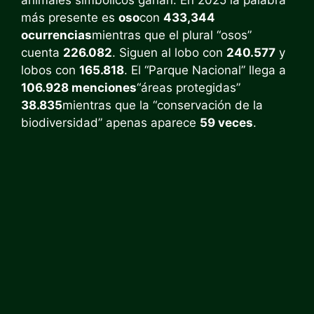
más presente es
oso
con
433,344
ocurrencias
mientras que el plural “osos”
cuenta
226.082
. Siguen al lobo con
240.577
y
lobos con
165.818
. El “Parque Nacional” llega a
106.928 menciones
“áreas protegidas”
38.835
mientras que la “conservación de la
biodiversidad” apenas aparece
59 veces
.