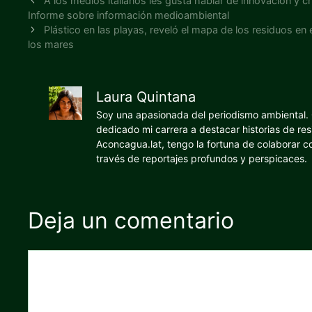
A los medios italianos les gusta hablar de innovación y 
Informe sobre información medioambiental
Plástico en las playas, reveló el mapa de los residuos en e
los mares
Laura Quintana
Soy una apasionada del periodismo ambiental. O
dedicado mi carrera a destacar historias de res
Aconcagua.lat, tengo la fortuna de colaborar 
través de reportajes profundos y perspicaces.
Deja un comentario
Comentario