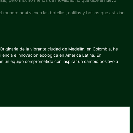
crisis, pero mucho menos de movilidad: lo que dice el nuevo
l mundo: aquí vienen las botellas, colillas y bolsas que asfixian
riginaria de la vibrante ciudad de Medellín, en Colombia, he
iliencia e innovación ecológica en América Latina. En
con un equipo comprometido con inspirar un cambio positivo a