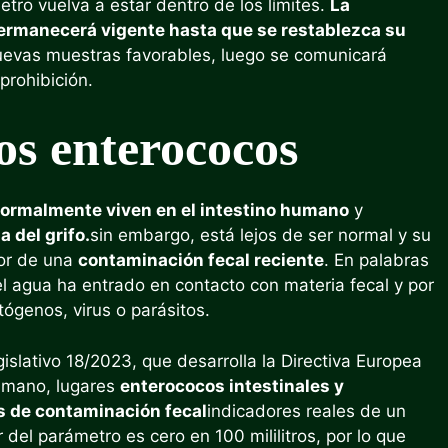
tro vuelva a estar dentro de los límites.
La
permanecerá vigente hasta que se restablezca su
uevas muestras favorables, luego se comunicará
prohibición.
os enterococos
normalmente viven en el intestino humano
y
 del grifo.
sin embargo, está lejos de ser normal y su
dor de una
contaminación fecal reciente
. En palabras
e el agua ha entrado en contacto con materia fecal y por
ógenos, virus o parásitos.
gislativo 18/2023, que desarrolla la Directiva Europea
umano, lugares
enterococos intestinales y
es de contaminación fecal
indicadores reales de un
 del parámetro es cero en 100 mililitros, por lo que