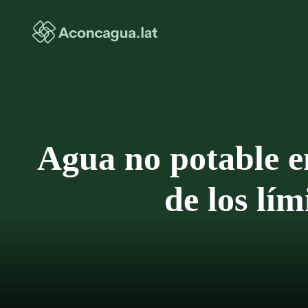
Saltar
al
contenido
Agua no potable e
de los lím