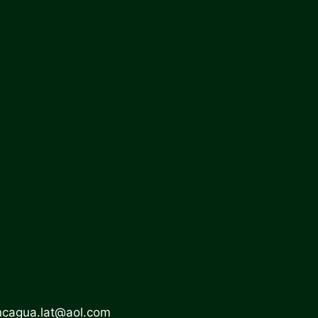
ncagua.lat@aol.com