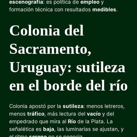
escenografía
: es política de
empleo
y
formación técnica con resultados
medibles
.
Colonia del
Sacramento,
Uruguay: sutileza
en el borde del río
Colonia apostó por la
sutileza
: menos letreros,
menos
tráfico
, más lectura del
vacío
y del
empedrado que mira al
Río
de la Plata. La
señalética es
baja
, las luminarias se ajustan, y
el ritmo
sereno
no se negocia.