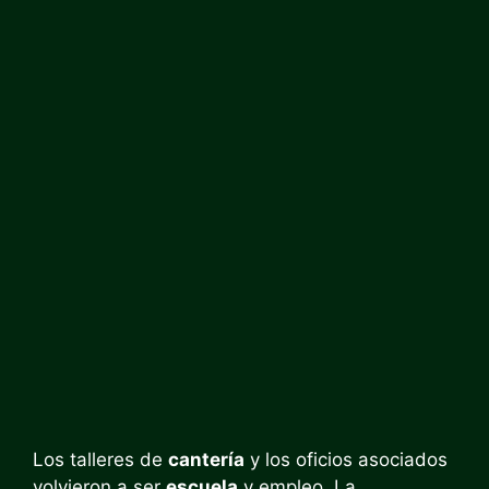
Los talleres de
cantería
y los oficios asociados
volvieron a ser
escuela
y empleo. La