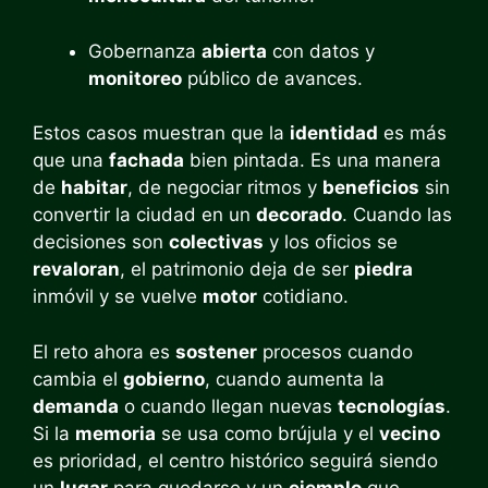
Gobernanza
abierta
con datos y
monitoreo
público de avances.
Estos casos muestran que la
identidad
es más
que una
fachada
bien pintada. Es una manera
de
habitar
, de negociar ritmos y
beneficios
sin
convertir la ciudad en un
decorado
. Cuando las
decisiones son
colectivas
y los oficios se
revaloran
, el patrimonio deja de ser
piedra
inmóvil y se vuelve
motor
cotidiano.
El reto ahora es
sostener
procesos cuando
cambia el
gobierno
, cuando aumenta la
demanda
o cuando llegan nuevas
tecnologías
.
Si la
memoria
se usa como brújula y el
vecino
es prioridad, el centro histórico seguirá siendo
un
lugar
para quedarse y un
ejemplo
que