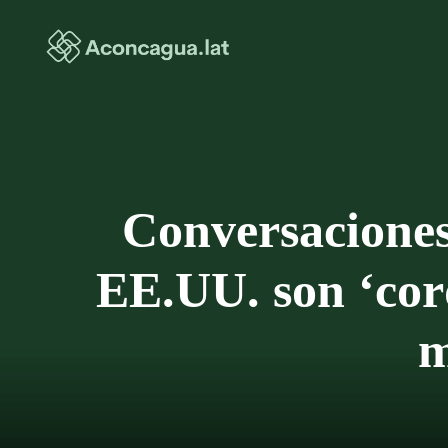
Saltar
al
contenido
Conversaciones
EE.UU. son ‘cord
m