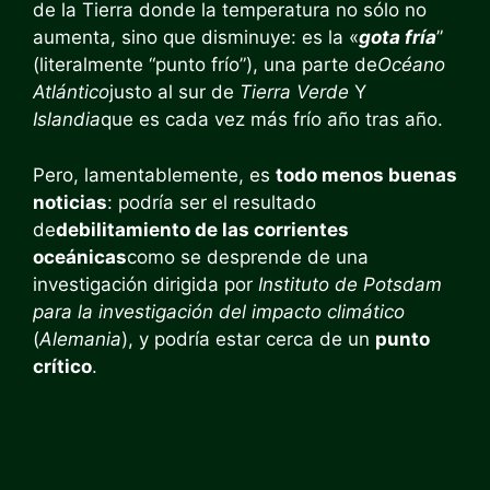
de la Tierra donde la temperatura no sólo no
aumenta, sino que disminuye: es la «
gota fría
”
(literalmente “punto frío”), una parte de
Océano
Atlántico
justo al sur de
Tierra Verde
Y
Islandia
que es cada vez más frío año tras año.
Pero, lamentablemente, es
todo menos buenas
noticias
: podría ser el resultado
de
debilitamiento de las corrientes
oceánicas
como se desprende de una
investigación dirigida por
Instituto de Potsdam
para la investigación del impacto climático
(
Alemania
), y podría estar cerca de un
punto
crítico
.