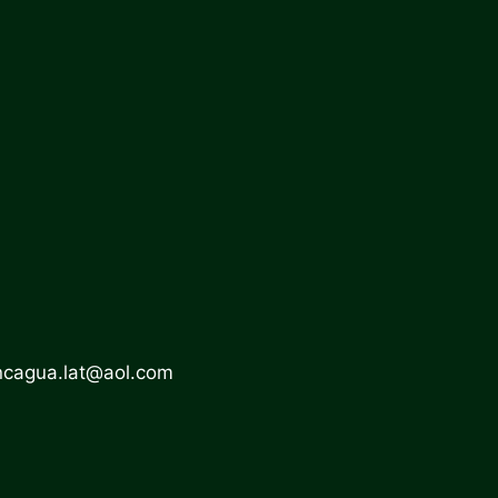
ncagua.lat@aol.com