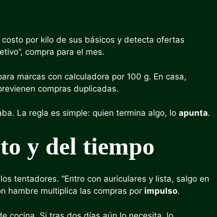
el costo por kilo de sus básicos y detecta ofertas
etivo”, compra para el mes.
para marcas con calculadora por 100 g. En casa,
 previenen compras duplicadas.
ba. La regla es simple: quien termina algo, lo
apunta
.
ito y del tiempo
los tentadores. “Entro con auriculares y lista, salgo en
con hambre multiplica las compras por
impulso
.
 cocina. Si tras dos días aún lo necesita, lo