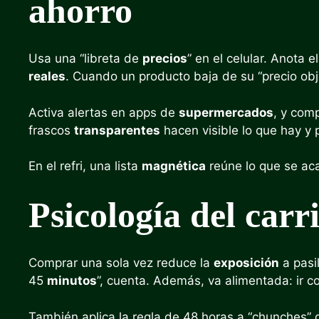
ahorro
Usa una “libreta de
precios
” en el celular. Anota 
reales
. Cuando un producto baja de su “precio obj
Activa alertas en apps de
supermercados
, y com
frascos
transparentes
hacen visible lo que hay y
En el refri, una lista
magnética
reúne lo que se aca
Psicología del carr
Comprar una sola vez reduce la
exposición
a pasil
45
minutos
”, cuenta. Además, va alimentada: ir 
También aplica la regla de 48 horas a “chunches” de