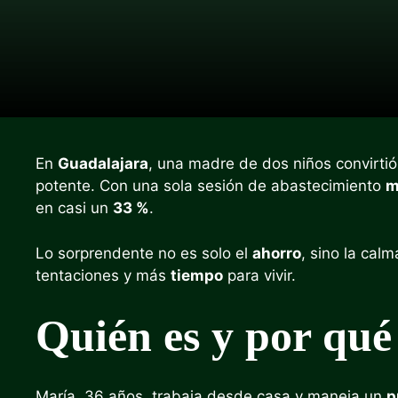
En
Guadalajara
, una madre de dos niños convirtió
potente. Con una sola sesión de abastecimiento
m
en casi un
33 %
.
Lo sorprendente no es solo el
ahorro
, sino la cal
tentaciones y más
tiempo
para vivir.
Quién es y por qu
María, 36 años, trabaja desde casa y maneja un
p