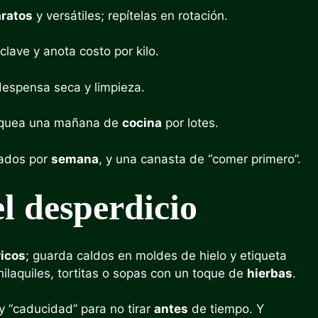
ratos
y versátiles; repítelas en rotación.
lave y anota costo por kilo.
despensa seca y limpieza.
bloquea una mañana de
cocina
por lotes.
lados por
semana
, y una canasta de “comer primero”.
l desperdicio
ricos
; guarda caldos en moldes de hielo y etiqueta
ilaquiles, tortitas o sopas con un toque de
hierbas
.
y “caducidad” para no tirar
antes
de tiempo. Y