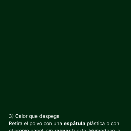
3) Calor que despega
Retira el polvo con una
espátula
plástica o con
el propio papel, sin
raspar
fuerte. Humedece la