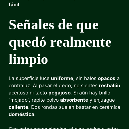
fácil
.
Señales de que
quedó realmente
limpio
La superficie luce
uniforme
, sin halos
opacos
a
contraluz. Al pasar el dedo, no sientes
resbalón
aceitoso ni tacto
pegajoso
. Si aún hay brillo
“mojado”, repite polvo
absorbente
y enjuague
caliente
. Dos rondas suelen bastar en cerámica
doméstica
.
Con estos pasos simples, el piso vuelve a estar