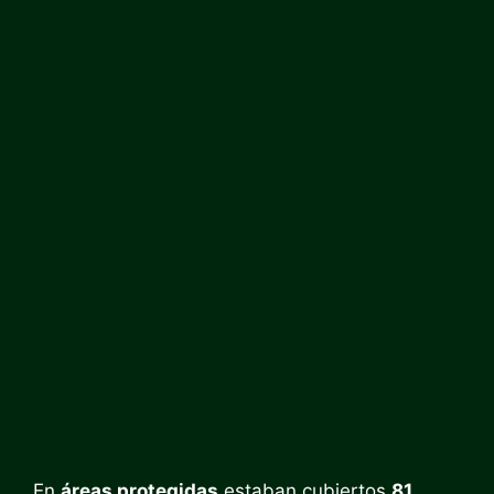
En
áreas protegidas
estaban cubiertos
81