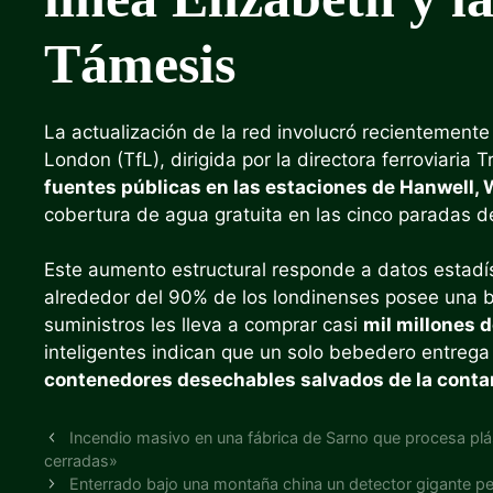
Támesis
La actualización de la red involucró recientemente
London (TfL), dirigida por la directora ferroviari
fuentes públicas en las estaciones de Hanwell, 
cobertura de agua gratuita en las cinco paradas de 
Este aumento estructural responde a datos estadís
alrededor del 90% de los londinenses posee una b
suministros les lleva a comprar casi
mil millones d
inteligentes indican que un solo bebedero entrega
contenedores desechables salvados de la conta
Incendio masivo en una fábrica de Sarno que procesa plá
cerradas»
Enterrado bajo una montaña china un detector gigante per