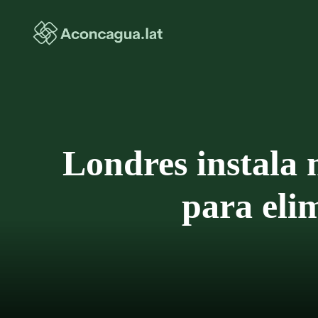
Saltar
al
contenido
Londres instala 
para elim