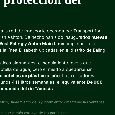
 a la red de transporte operada por Transport for
a Trish Ashton. De hecho han sido inaugurados
nuevas
West Ealing y Acton Main Line
completando la
la línea Elizabeth ubicadas en el distrito de Ealing.
ticos alarmantes: el seguimiento revela que
otella de agua, pero el miedo a quedarse sin
e botellas de plástico al año
. Los contadores
 unos 441 litros semanales, el equivalente
De 900
minación del río Támesis
.
stico, llamamiento del Ayuntamiento: «mantener las ventanas
sigue la más esquiva de las partículas