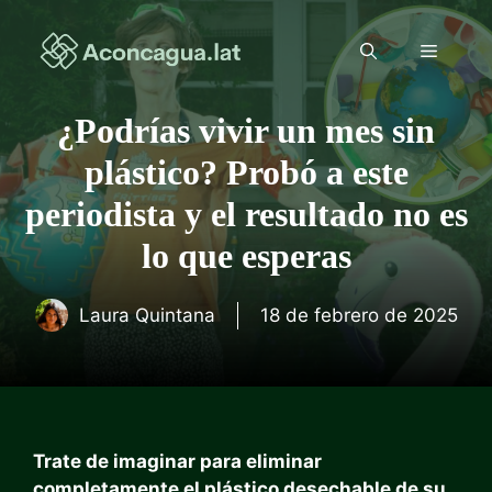
Saltar
al
Menú
contenido
¿Podrías vivir un mes sin
plástico? Probó a este
periodista y el resultado no es
lo que esperas
Laura Quintana
18 de febrero de 2025
Trate de imaginar para eliminar
completamente el plástico desechable de su