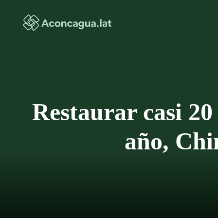
Saltar
al
contenido
Restaurar casi 20
año, Chin