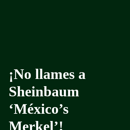
¡No llames a
Sheinbaum
‘México’s
Merkel’!