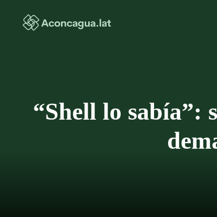
Saltar
al
contenido
“Shell lo sabía”: 
dema