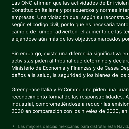
Las ONG afirman que las actividades de Eni viola
Constitución italiana y por acuerdos y normas inte
empresas. Una violación que, según su reconstrucci
según el código civil, por lo que es necesaria tan
cambio de rumbo, advierten, el aumento de las te
alejándose aún más de los objetivos marcados por
Sin embargo, existe una diferencia significativa e
activistas piden al tribunal que determine y declar
Ministerio de Economía y Finanzas y de Cassa Depo
daños a la salud, la seguridad y los bienes de los 
Greenpeace Italia y ReCommon no piden una cuanti
reconocimiento formal de las responsabilidades. Al
industrial, comprometiéndose a reducir las emisi
2030 en comparación con los niveles de 2020, en l
Las mejores delicias mexicanas para disfrutar esta Navi