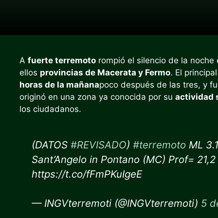
A
fuerte terremoto
rompió el silencio de la noche
ellos
provincias de Macerata y Fermo
. El princip
horas de la mañana
poco después de las tres, y fu
originó en una zona ya conocida por su
actividad 
los ciudadanos.
(DATOS
#REVISADO
)
#terremoto
ML 3.1
Sant’Angelo in Pontano (MC) Prof= 21,
https://t.co/fFmPKuIgeE
— INGVterremoti (@INGVterremoti)
5 d