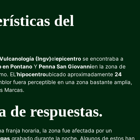
rísticas del
 Vulcanología (Ingv)
el
epicentro
se encontraba a
o en Pontano
Y
Penna San Giovanni
en la zona de
mo. EL’
hipocentro
ubicado aproximadamente
24
mblor fuera perceptible en una zona bastante amplia,
as Marcas.
a de respuestas.
a franja horaria, la zona fue afectada por un
rgas
grabado durante la noche. Algunos de estos han