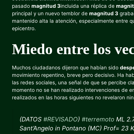
pasado
magnitud 3
incluida una réplica de
magnit
principal y un nuevo temblor de
magnitud 3
grabad
mantenido alta la atención, especialmente entre q
epicentro.
Miedo entre los vec
Muchos ciudadanos dijeron que habían sido
despe
movimiento repentino, breve pero decisivo. Ha hab
las redes sociales, una señal de que se percibe c
momento no se han realizado intervenciones de em
realizados en las horas siguientes no revelaron ni
(DATOS
#REVISADO
)
#terremoto
ML 2.7
Sant’Angelo in Pontano (MC) Prof= 23