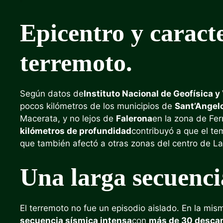
Epicentro y caracte
terremoto.
Según datos de
Instituto Nacional de Geofísica y
pocos kilómetros de los municipios de
Sant’Angel
Macerata, y no lejos de
Falerona
en la zona de Fer
kilómetros de profundidad
contribuyó a que el te
que también afectó a otras zonas del centro de L
Una larga secuenci
El terremoto no fue un episodio aislado. En la mism
secuencia sísmica intensa
con
más de 30 desca