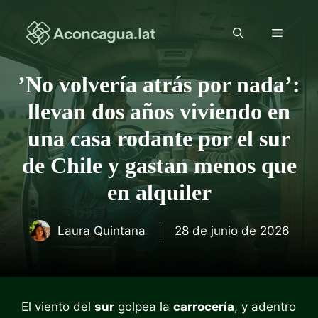
Saltar
al
Menú
contenido
ʼNo volvería atrás por nadaʼ:
llevan dos años viviendo en
una casa rodante por el sur
de Chile y gastan menos que
en alquiler
Laura Quintana
28 de junio de 2026
El viento del
sur
golpea la
carrocería
, y adentro