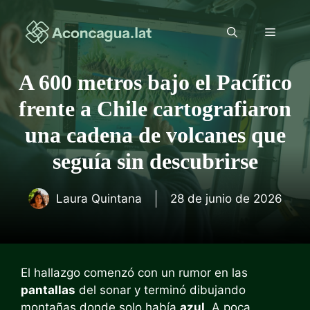
Saltar
al
Menú
contenido
A 600 metros bajo el Pacífico
frente a Chile cartografiaron
una cadena de volcanes que
seguía sin descubrirse
Laura Quintana
28 de junio de 2026
El hallazgo comenzó con un rumor en las
pantallas
del sonar y terminó dibujando
montañas donde solo había
azul
. A poca