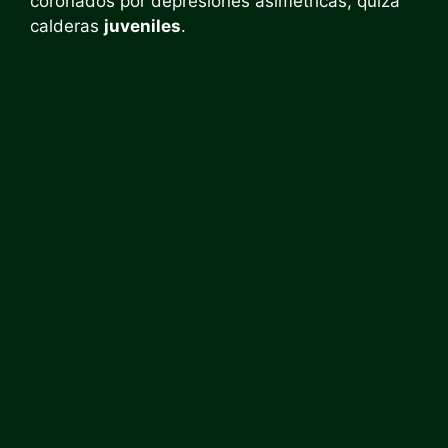
coronados por depresiones asimétricas, quizá
calderas
juveniles
.