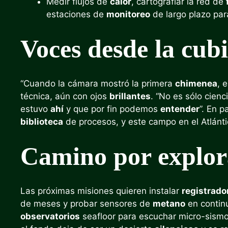
Medir flujos de
calor
, cartografiar la red de
estaciones de
monitoreo
de largo plazo par
Voces desde la cub
“Cuando la cámara mostró la primera
chimenea
, 
técnica, aún con ojos
brillantes
. “No es sólo cien
estuvo
ahí
y que por fin podemos
entender
”. En 
biblioteca
de procesos, y este campo en el Atlánti
Camino por explor
Las próximas misiones quieren instalar
registrado
de meses y probar sensores de
metano
en contin
observatorios
seafloor para escuchar micro-sismo