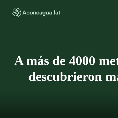
Saltar
al
contenido
A más de 4000 metr
descubrieron ma