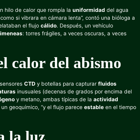
n hilo de calor que rompía la
uniformidad
del agua
como si vibrara en cámara lenta”, contó una bióloga a
lataban el flujo
cálido
. Después, un vehículo
imeneas
: torres frágiles, a veces oscuras, a veces
el calor del abismo
n sensores
CTD
y botellas para capturar
fluidos
aturas
inusuales (decenas de grados por encima del
ógeno
y metano, ambas típicas de la
actividad
ó un geoquímico, “y el flujo parece
estable
en el tiempo
 la luz