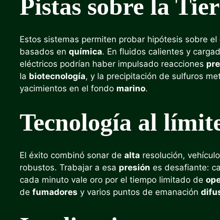
Pistas sobre la Ti
Estos sistemas permiten probar hipótesis sobre el
basados en
química
. En fluidos calientes y car
eléctricos podrían haber impulsado reacciones
pre
la
biotecnología
, y la precipitación de sulfuros m
yacimientos en el fondo
marino
.
Tecnología al límit
El éxito combinó sonar de
alta
resolución, vehícu
robustos. Trabajar a esa
presión
es desafiante: c
cada minuto vale oro por el tiempo limitado de
ope
de
fumadores
y varios puntos de emanación
difu