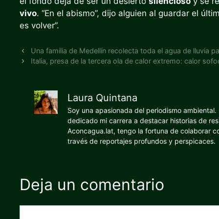
el fondo deja de ser un desierto
silencioso
y se re
vivo
. “En el abismo”, dijo alguien al guardar el últ
es volver”.
Una familia de Medellín recolecta toda el agua de lluvia 
Italia, presa de la tercera ola de calor extremo: calor s
Laura Quintana
Soy una apasionada del periodismo ambiental. O
dedicado mi carrera a destacar historias de res
Aconcagua.lat, tengo la fortuna de colaborar 
través de reportajes profundos y perspicaces.
Deja un comentario
Comentario