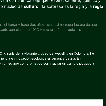
vela como un paisaje que respira, caliente, químico y
imo núcleo de
sulfuro
, “la sorpresa es la regla y la
regla
para el hogar y hace dos años que casi no paga factura de agua
ofocante con picos de 40°C y noches súper tropicales
riginaria de la vibrante ciudad de Medellín, en Colombia, he
iliencia e innovación ecológica en América Latina. En
con un equipo comprometido con inspirar un cambio positivo a