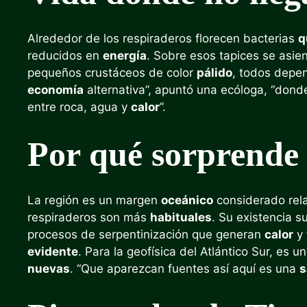
Alrededor de los respiraderos florecen bacterias
q
reducidos en
energía
. Sobre esos tapices se asie
pequeños crustáceos de color
pálido
, todos depen
economía
alternativa”, apuntó una ecóloga, “dond
entre roca, agua y
calor
”.
Por qué sorprende 
La región es un margen
oceánico
considerado rela
respiraderos son más
habituales
. Su existencia s
procesos de serpentinización que generan
calor
y 
evidente
. Para la geofísica del Atlántico Sur, es u
nuevas
. “Que aparezcan fuentes así aquí es una
s