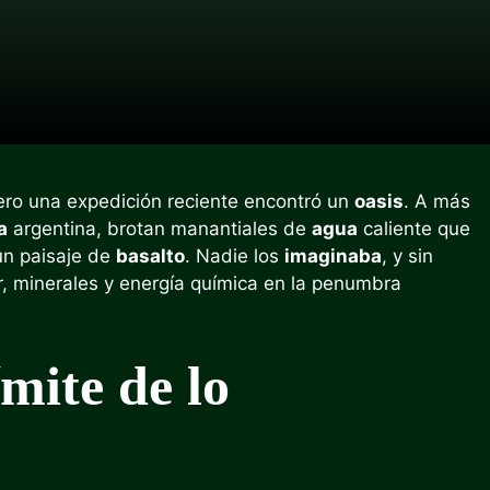
ero una expedición reciente encontró un
oasis
. A más
a
argentina, brotan manantiales de
agua
caliente que
un paisaje de
basalto
. Nadie los
imaginaba
, y sin
r, minerales y energía química en la penumbra
ímite de lo