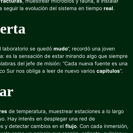
fracturas
, muestrear microbios y fauna, e instalar
a seguir la evolución del sistema en tiempo
real
.
ierta
el laboratorio se quedó
mudo
”, recordó una joven
cia: es la sensación de estar mirando algo que siempre
palabras del jefe de misión: “Cada nueva fuente es una
co Sur nos obliga a leer de nuevo varios
capítulos
”.
ar
res
de temperatura, muestrear estaciones a lo largo
uo. Hay interés en desplegar una red de
s y detectar cambios en el
flujo
. Con cada inmersión,