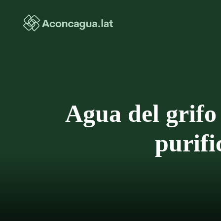
Saltar
al
contenido
Agua del grifo
purifi