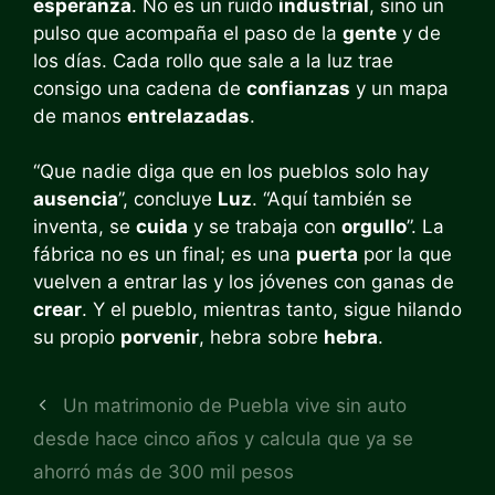
esperanza
. No es un ruido
industrial
, sino un
pulso que acompaña el paso de la
gente
y de
los días. Cada rollo que sale a la luz trae
consigo una cadena de
confianzas
y un mapa
de manos
entrelazadas
.
“Que nadie diga que en los pueblos solo hay
ausencia
”, concluye
Luz
. “Aquí también se
inventa, se
cuida
y se trabaja con
orgullo
”. La
fábrica no es un final; es una
puerta
por la que
vuelven a entrar las y los jóvenes con ganas de
crear
. Y el pueblo, mientras tanto, sigue hilando
su propio
porvenir
, hebra sobre
hebra
.
Un matrimonio de Puebla vive sin auto
desde hace cinco años y calcula que ya se
ahorró más de 300 mil pesos