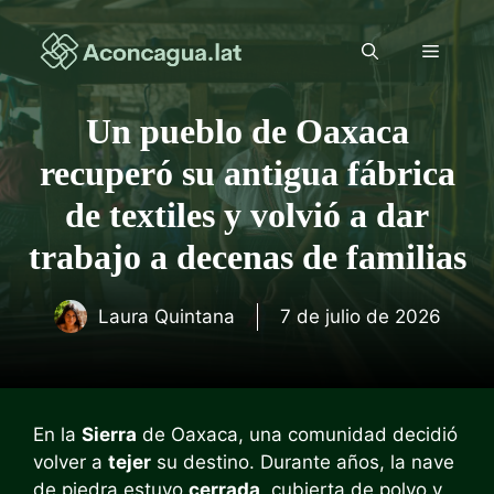
Saltar
al
Menú
contenido
Un pueblo de Oaxaca
recuperó su antigua fábrica
de textiles y volvió a dar
trabajo a decenas de familias
Laura Quintana
7 de julio de 2026
En la
Sierra
de Oaxaca, una comunidad decidió
volver a
tejer
su destino. Durante años, la nave
de piedra estuvo
cerrada
, cubierta de polvo y