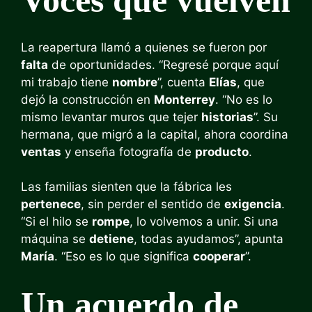
Voces que vuelven
La reapertura llamó a quienes se fueron por
falta
de oportunidades. “Regresé porque aquí
mi trabajo tiene
nombre
”, cuenta
Elías
, que
dejó la construcción en
Monterrey
. “No es lo
mismo levantar muros que tejer
historias
”. Su
hermana, que migró a la capital, ahora coordina
ventas
y enseña fotografía de
producto
.
Las familias sienten que la fábrica les
pertenece
, sin perder el sentido de
exigencia
.
“Si el hilo se
rompe
, lo volvemos a unir. Si una
máquina se
detiene
, todas ayudamos”, apunta
María
. “Eso es lo que significa
cooperar
”.
Un acuerdo de