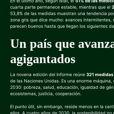
En el último año, según Istat, el
51% de las medic
cuarta parte permanece estable, mientras que el
53,8% de las medidas muestran una tendencia posi
zona gris que dice mucho: avances intermitentes,
parecen buenos hasta que llegan los siguientes da
Un país que avanza
agigantados
La novena edición del Informe reúne
321 medidas 
de las Naciones Unidas. Es una enorme máquina, c
2030: pobreza, salud, educación, igualdad de géne
ecosistemas, justicia, cooperación.
El punto útil, sin embargo, reside menos en la c
ellos. A cuatro años de 2030, la sostenibilidad n