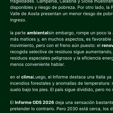
fragilidades. Campania, Calabria y Sicilia muestra
disponibles y riesgo de pobreza. Por otro lado, l
Valle de Aosta presentan un menor riesgo de pobr
ingreso.
la parte
ambiental
sin embargo, rompe un poco la 
más matices y, en muchos aspectos, es favorable 
movimiento, pero con el freno aún puesto: el
reno
recogida selectiva de residuos sigue aumentando, 
residuos especiales peligrosos y la eficiencia ene
menos conveniente hablar.
en el
clima
Luego, el Informe destaca una Italia ya
incendios forestales y anomalías de temperatura: no 
suelo bajo los pies. El país sigue dividido, pero n
El
Informe ODS 2026
deja una sensación bastante c
pretender lo contrario. Pero 2030 está cerca, los 