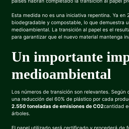
países habrán completado la transición al papel p
Esta medida no es una iniciativa repentina. Ya en
biodegradable y compostable, lo que demuestra una
medioambiental. La transición al papel es el resul
para garantizar que el nuevo material mantenga i
Un importante imp
medioambiental
Los números de transición son relevantes. Según
una reducción del 60% de plástico por cada produ
2.550 toneladas de emisiones de CO2
cantidad e
árboles.
El papel utilizado será certificado y procederá de 