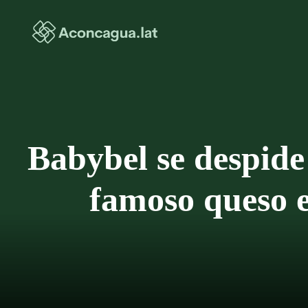
Saltar
al
contenido
Babybel se despide 
famoso queso e