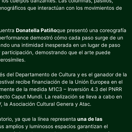
y los cuerpos danzantes. Las columnas, pasillos,
enográficos que interactúan con los movimientos de
cuentra
Donatella Patiño
que presentó una coreografía
Su performance demostró cómo cada paso surge de un
eando una intimidad inesperada en un lugar de paso
y participación, demostrando que el arte puede
erosímiles.
és del Departamento de Cultura y es el ganador de la
stival recibe financiación de la Unión Europea en el
mente de la medida M1C3 – Inversión 4.3 del PNRR
ecto Caput Mundi. La realización se lleva a cabo en
 la Asociación Cultural Genera y Atac.
torio, ya que la línea representa
una de las
us amplios y luminosos espacios garantizan el