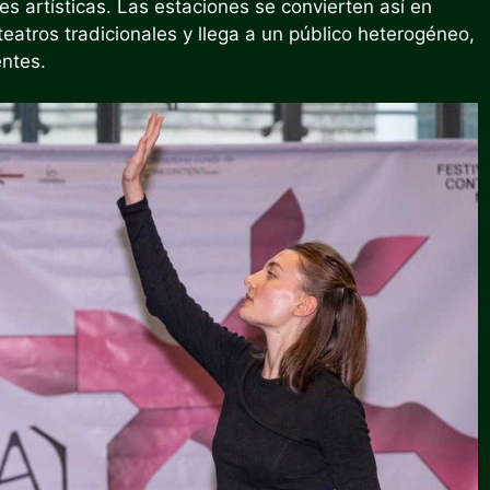
es artísticas. Las estaciones se convierten así en
eatros tradicionales y llega a un público heterogéneo,
entes.