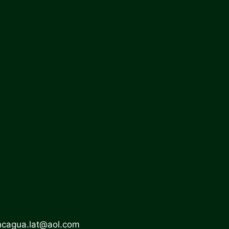
ncagua.lat@aol.com