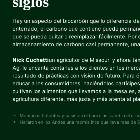
siglos
Hay un aspecto del biocarbón que lo diferencia de
enterrado, el carbono que contiene puede permane
que se pueda quitar o reemplazar fácilmente. Po
almacenamiento de carbono casi permanente, una e
Nick Cuchetti
un agricultor de Missouri y ahora 
Ag, le encanta contarles a los clientes en los mer
resultado de prácticas con visión de futuro. Para él
educar a los consumidores, haciéndolos partícipe
cultivan los alimentos que llevamos a la mesa es, a
agricultura diferente, más justa y más atenta al pl
Montañas flotantes y oasis en el barro: así cambia el cli
Hallaron en los Andes una momia inca que lleva más de 5