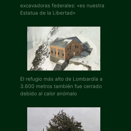
excavadoras federales: «es nuestra
Estatua de la Libertad»
El refugio más alto de Lombardía a
3.600 metros también fue cerrado
debido al calor anómalo