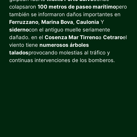
colapsaron
100 metros de paseo marítimo
pero
también se informaron daños importantes en
Ferruzzano
,
Marina Bova
,
Caulonia
Y
siderno
con el antiguo muelle seriamente
dañado. en el
Cosenza Mar Tirreno
a
Cetraro
el
viento tiene
numerosos árboles
talados
provocando molestias al tráfico y
continuas intervenciones de los bomberos.