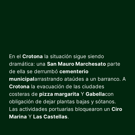
En el
Crotona
la situación sigue siendo
dramática: una
San Mauro Marchesato
parte
de ella se derrumbó
cementerio
municipal
arrastrando ataúdes a un barranco. A
Crotona
la evacuación de las ciudades
costeras de
pizza margarita
Y
Gabella
con
obligación de dejar plantas bajas y sótanos.
Las actividades portuarias bloquearon un
Ciro
Marina
Y
Las Castellas
.