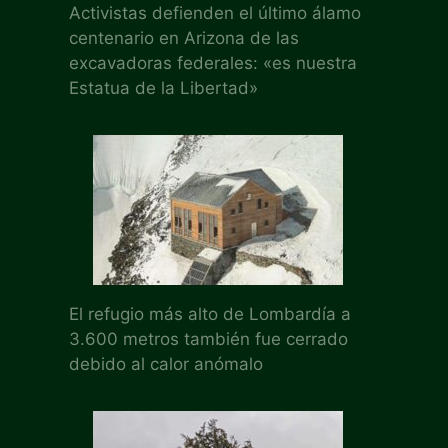
Activistas defienden el último álamo
centenario en Arizona de las
excavadoras federales: «es nuestra
Estatua de la Libertad»
El refugio más alto de Lombardía a
3.600 metros también fue cerrado
debido al calor anómalo