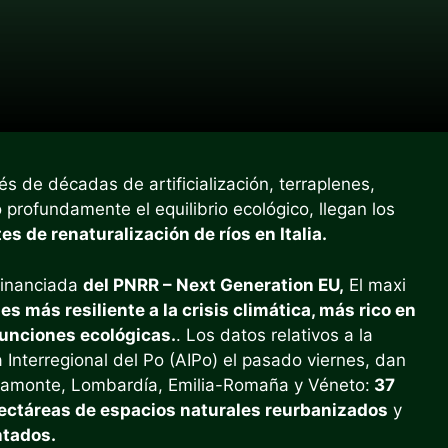
s de décadas de artificialización, terraplenes,
profundamente el equilibrio ecológico, llegan los
es de renaturalización de ríos en Italia.
financiada
del PNRR – Next Generation EU,
El maxi
 es más resiliente a la crisis climática, más rico en
funciones ecológicas.
. Los datos relativos a la
Interregional del Po (AIPo) el pasado viernes, dan
Piamonte, Lombardía, Emilia-Romaña y Véneto:
37
ectáreas de espacios naturales reurbanizados
y
ntados.