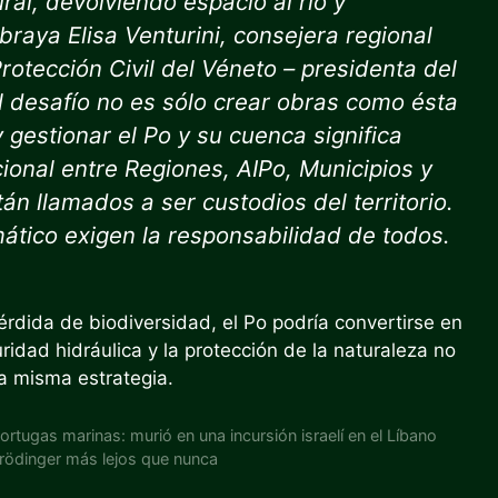
ral, devolviendo espacio al río y
raya Elisa Venturini, consejera regional
otección Civil del Véneto – presidenta del
l desafío no es sólo crear obras como ésta
 gestionar el Po y su cuenca significa
ional entre Regiones, AIPo, Municipios y
n llamados a ser custodios del territorio.
mático exigen la responsabilidad de todos.
érdida de biodiversidad, el Po podría convertirse en
ridad hidráulica y la protección de la naturaleza no
a misma estrategia.
ortugas marinas: murió en una incursión israelí en el Líbano
hrödinger más lejos que nunca