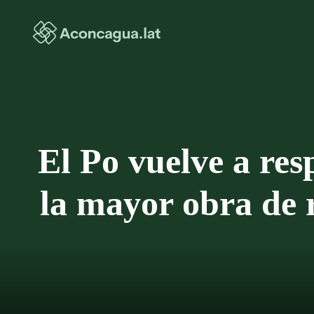
Saltar
al
contenido
El Po vuelve a res
la mayor obra de r