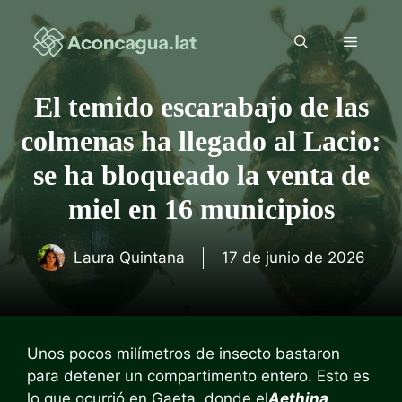
Saltar
al
Menú
contenido
El temido escarabajo de las
colmenas ha llegado al Lacio:
se ha bloqueado la venta de
miel en 16 municipios
Laura Quintana
17 de junio de 2026
Unos pocos milímetros de insecto bastaron
para detener un compartimento entero. Esto es
lo que ocurrió en Gaeta, donde el
Aethina