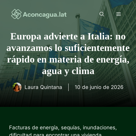
Saltar
al
Menú
contenido
Europa advierte a Italia: no
avanzamos lo suficientemente
rápido en materia de energía,
agua y clima
Laura Quintana
10 de junio de 2026
Facturas de energía, sequías, inundaciones,
dificultad para encontrar una vivienda