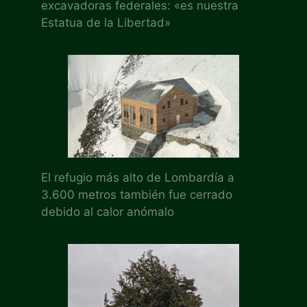
excavadoras federales: «es nuestra
Estatua de la Libertad»
El refugio más alto de Lombardía a
3.600 metros también fue cerrado
debido al calor anómalo