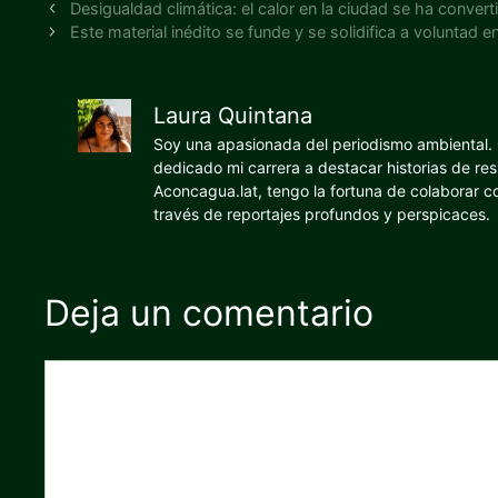
Desigualdad climática: el calor en la ciudad se ha conver
Este material inédito se funde y se solidifica a voluntad
Laura Quintana
Soy una apasionada del periodismo ambiental. O
dedicado mi carrera a destacar historias de res
Aconcagua.lat, tengo la fortuna de colaborar 
través de reportajes profundos y perspicaces.
Deja un comentario
Comentario