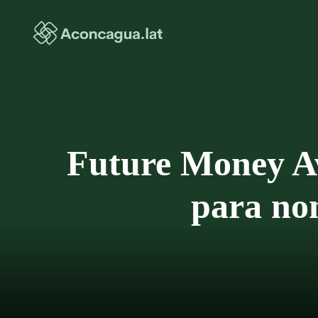
Saltar
al
contenido
Future Money Awa
para nom