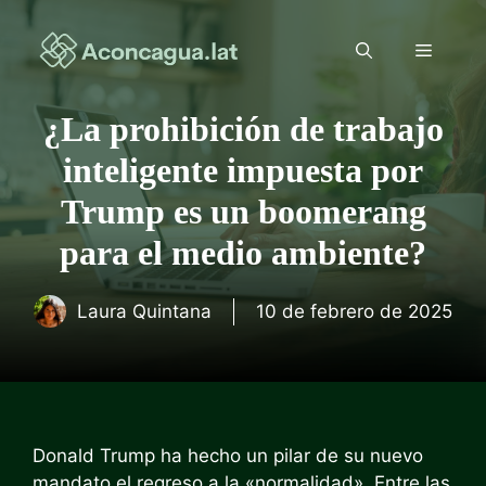
Saltar
al
Menú
contenido
¿La prohibición de trabajo
inteligente impuesta por
Trump es un boomerang
para el medio ambiente?
Laura Quintana
10 de febrero de 2025
Donald Trump ha hecho un pilar de su nuevo
mandato el regreso a la «normalidad». Entre las