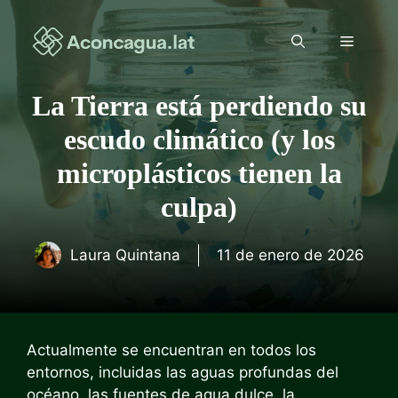
Saltar
al
Menú
contenido
La Tierra está perdiendo su
escudo climático (y los
microplásticos tienen la
culpa)
Laura Quintana
11 de enero de 2026
Actualmente se encuentran en todos los
entornos, incluidas las aguas profundas del
océano, las fuentes de agua dulce, la